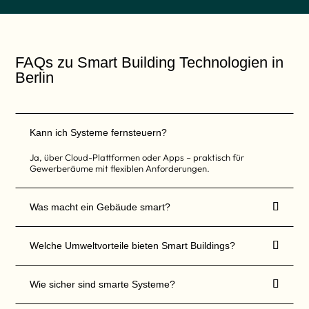
e
l
d
s
o
FAQs zu Smart Building Technologien in
l
l
Berlin
t
e
n
i
c
h
Kann ich Systeme fernsteuern?
t
a
Ja, über Cloud-Plattformen oder Apps – praktisch für
u
Gewerberäume mit flexiblen Anforderungen.
s
g
e
f

Was macht ein Gebäude smart?
ü
l
l

t
Welche Umweltvorteile bieten Smart Buildings?
w
e
r

Wie sicher sind smarte Systeme?
d
e
n