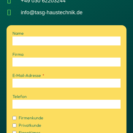

+49 030 62203244

info@tasg-haustechnik.de
Name
Firma
E-Mail-Adresse
*
Telefon
Firmenkunde
Privatkunde
Eigentümer