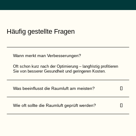
F
e
l
d
s
o
Häufig gestellte Fragen
l
l
t
e
n
i
Wann merkt man Verbesserungen?
c
h
Oft schon kurz nach der Optimierung – langfristig profitieren
t
a
Sie von besserer Gesundheit und geringeren Kosten.
u
s
g

Was beeinflusst die Raumluft am meisten?
e
f
ü
l

Wie oft sollte die Raumluft geprüft werden?
l
t
w
e
r
d
e