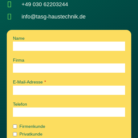

+49 030 62203244

info@tasg-haustechnik.de
Name
Firma
E-Mail-Adresse
*
Telefon
Firmenkunde
Privatkunde