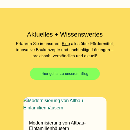
n
Aktuelles + Wissenswertes
Erfahren Sie in unserem
Blog
alles über Fördermittel,
innovative Baukonzepte und nachhaltige Lösungen –
praxisnah, verständlich und aktuell!
Hier gehts zu unserem Blog
Modernisierung von Altbau-
Einfamilienhäusern