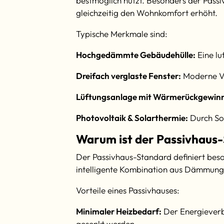
bestmöglich nutzt. Besonders der Passi
gleichzeitig den Wohnkomfort erhöht.
Typische Merkmale sind:
Hochgedämmte Gebäudehülle:
Eine lu
Dreifach verglaste Fenster:
Moderne Ver
Lüftungsanlage mit Wärmerückgewin
Photovoltaik & Solarthermie:
Durch Sol
Warum ist der Passivhaus-
Der Passivhaus-Standard definiert beso
intelligente Kombination aus Dämmung,
Vorteile eines Passivhauses:
Minimaler Heizbedarf:
Der Energieverb
gesenkt werden.