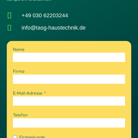

+49 030 62203244

info@tasg-haustechnik.de
Name
Firma
E-Mail-Adresse
*
Telefon
Firmenkunde