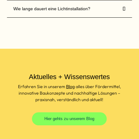
r
d

Wie lange dauert eine Lichtinstallation?
e
n
Aktuelles + Wissenswertes
Erfahren Sie in unserem
alles über Fördermittel,
Blog
innovative Baukonzepte und nachhaltige Lösungen –
praxisnah, verständlich und aktuell!
Hier gehts zu unserem Blog