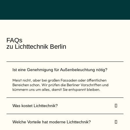
s
e
s
F
e
l
d
s
o
FAQs
l
l
zu Lichttechnik Berlin
t
e
n
i
c
h
Ist eine Genehmigung für Außenbeleuchtung nötig?
t
a
Meist nicht, aber bei großen Fassaden oder öffentlichen
u
Bereichen schon. Wir prüfen die Berliner Vorschriften und
s
kümmern uns um alles, damit Sie entspannt bleiben.
g
e
f
ü

Was kostet Lichttechnik?
l
l
t
w

Welche Vorteile hat moderne Lichttechnik?
e