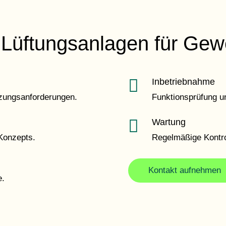
r Lüftungsanlagen für Ge

Inbetriebnahme
zungsanforderungen.
Funktionsprüfung u

Wartung
Konzepts.
Regelmäßige Kontro
Kontakt aufnehmen
e.