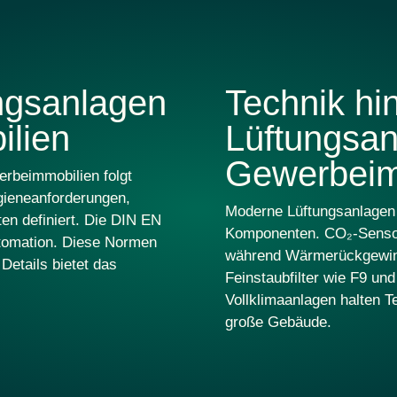
ngsanlagen
Technik hin
ilien
Lüftungsan
Gewerbeim
erbeimmobilien folgt
gieneanforderungen,
Moderne Lüftungsanlagen 
en definiert. Die
DIN EN
Komponenten.
CO₂-Senso
tomation. Diese Normen
während
Wärmerückgewi
Details bietet das
Feinstaubfilter
wie F9 un
Vollklimaanlagen
halten Te
große Gebäude.