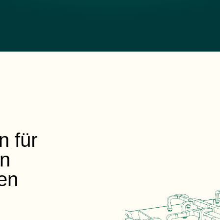
n für
in
en