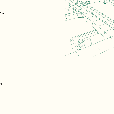
kt.
.
en.