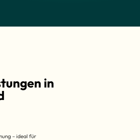
stungen in
d
ung – ideal für