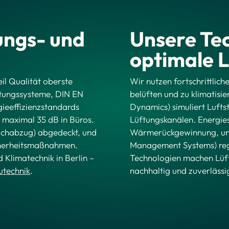
ungs- und
Unsere Tec
optimale 
eil Qualität oberste
Wir nutzen fortschrittlic
üftungssysteme, DIN EN
belüften und zu klimatis
gieeffizienzstandards
Dynamics) simuliert Lufts
. maximal 35 dB in Büros.
Lüftungskanälen. Energi
uchabzug) abgedeckt, und
Wärmerückgewinnung, und
cherheitsmaßnahmen.
Management Systems) reg
 Klimatechnik in Berlin –
Technologien machen Lüft
utechnik
.
nachhaltig und zuverlässi