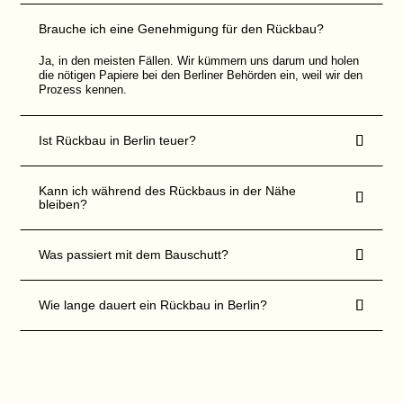
n
i
Brauche ich eine Genehmigung für den Rückbau?
c
h
Ja, in den meisten Fällen. Wir kümmern uns darum und holen
t
a
die nötigen Papiere bei den Berliner Behörden ein, weil wir den
u
Prozess kennen.
s
g
e

Ist Rückbau in Berlin teuer?
f
ü
l
l
Kann ich während des Rückbaus in der Nähe
t

bleiben?
w
e
r
d

Was passiert mit dem Bauschutt?
e
n

Wie lange dauert ein Rückbau in Berlin?