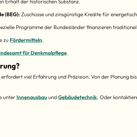
 Erhalt der historischen Substanz.
de (BEG):
Zuschüsse und zinsgünstige Kredite für energeti
ezielle Programme der Bundesländer finanzieren traditionel
te zu
Fördermitteln
.
ndesamt für Denkmalpflege
.
erung?
rfordert viel Erfahrung und Präzision. Von der Planung bis
e unter
Innenausbau
und
Gebäudetechnik
. Oder kontaktier