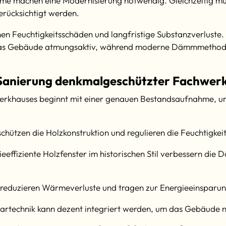
eme machen eine Modernisierung notwendig. Gleichzeitig mü
rücksichtigt werden.
n Feuchtigkeitsschäden und langfristige Substanzverluste. 
t das Gebäude atmungsaktiv, während moderne Dämmmethode
n Sanierung denkmalgeschützter Fachwer
erkhauses beginnt mit einer genauen Bestandsaufnahme, um 
schützen die Holzkonstruktion und regulieren die Feuchtigke
eeffiziente Holzfenster im historischen Stil verbessern di
duzieren Wärmeverluste und tragen zur Energieeinsparun
artechnik kann dezent integriert werden, um das Gebäude n