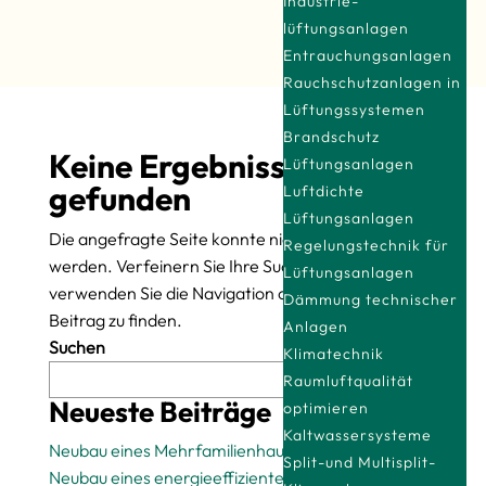
Industrie­
lüftungsanlagen
Entrauchungsanlagen
Rauchschutzanlagen in
Lüftungssystemen
Brandschutz
Keine Ergebnisse
Lüftungsanlagen
gefunden
Luftdichte
Lüftungsanlagen
Die angefragte Seite konnte nicht gefunden
Regelungstechnik für
werden. Verfeinern Sie Ihre Suche oder
Lüftungsanlagen
verwenden Sie die Navigation oben, um den
Dämmung technischer
Beitrag zu finden.
Anlagen
Suchen
Klimatechnik
Raumluftqualität
Suchen
Neueste Beiträge
optimieren
Kaltwassersysteme
Neubau eines Mehrfamilienhauses
Split-und Multisplit-
Neubau eines energieeffizienten Einfamilienhauses