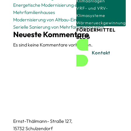
Klimaanlagen
Energetische Modernisierung eines
VRF- und VRV-
Mehrfamilienhauses
Klimasysteme
Modernisierung von Altbau-Einfamilienhäusern
Wärmerueckgewinnung
Serielle Sanierung von Mehrfamilienhäusern
FÖRDERMITTEL
Neueste Kommentare
BLOG
Es sind keine Kommentare vorhanden.
Kontakt
Ernst-Thälmann- Straße 127,
15732 Schulzendorf