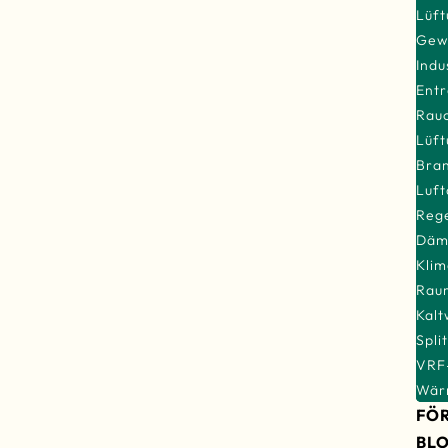
Lüft
Gew
Indu
Ent
Rauc
Lüf
Bra
Luft
Rege
Däm
Klim
Raum
Kal
Spli
VRF
Wär
FÖ
BL