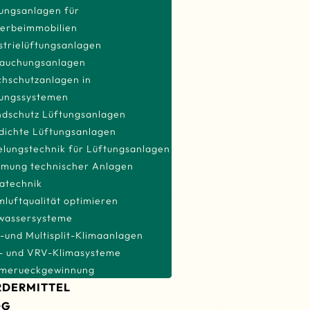
ungsanlagen für
SMART BUILDING
erbeimmobilien
TECHNOLOGIEN
strie­lüftungsanlagen
LÜFTUNGS- & KLIMATECH
rauchungsanlagen
hschutzanlagen in
LÜFTUNGSTECHNIK
tungssystemen
LÜFTUNGSANLAGEN F
ndschutz Lüftungsanlagen
WOHNGEBÄUDE
dichte Lüftungsanlagen
lungstechnik für Lüftungsanlagen
LÜFTUNGSANLAGEN F
mung technischer Anlagen
GEWERBEIMMOBILIEN
atechnik
INDUSTRIE­
luftqualität optimieren
LÜFTUNGSANLAGEN
twassersysteme
ENTRAUCHUNGSANLA
t-und Multisplit-Klimaanlagen
RAUCHSCHUTZANLAGE
- und VRV-Klimasysteme
LÜFTUNGSSYSTEMEN
merueckgewinnung
RDERMITTEL
BRANDSCHUTZ
OG
LÜFTUNGSANLAGEN