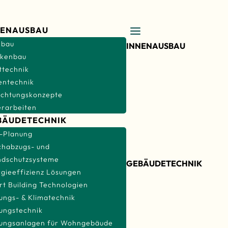
NENAUSBAU
kbau
INNENAUSBAU
ckenbau
RÜCKBAU
ttechnik
TROCKENBAU
entechnik
ichtungskonzepte
LICHTTECHNIK
erarbeiten
BODENTECHNIK
BÄUDETECHNIK
EINRICHTUNGSKONZEPTE
-Planung
MALERARBEITEN
chabzugs- und
ndschutzsysteme
GEBÄUDETECHNIK
gieeffizienz Lösungen
TGA-PLANUNG
t Building Technologien
ungs- & Klimatechnik
RAUCHABZUGS- UND
ungstechnik
BRANDSCHUTZSYSTEME
tungsanlagen für Wohngebäude
ENERGIEEFFIZIENZ LÖSU