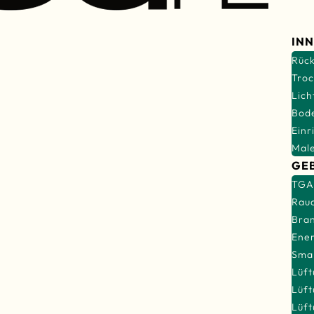
IN
Rüc
Tro
Lich
Bod
Einr
Mal
GE
TGA
Rau
Bra
Ener
Smar
Lüft
Lüft
Lüf