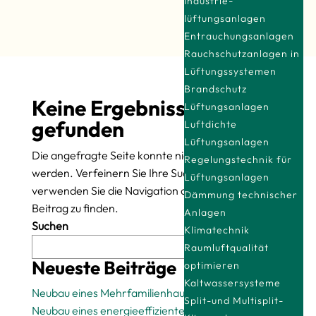
Industrie­
lüftungsanlagen
Entrauchungsanlagen
Rauchschutzanlagen in
Lüftungssystemen
Brandschutz
Keine Ergebnisse
Lüftungsanlagen
gefunden
Luftdichte
Lüftungsanlagen
Die angefragte Seite konnte nicht gefunden
Regelungstechnik für
werden. Verfeinern Sie Ihre Suche oder
Lüftungsanlagen
verwenden Sie die Navigation oben, um den
Dämmung technischer
Beitrag zu finden.
Anlagen
Suchen
Klimatechnik
Raumluftqualität
Suchen
Neueste Beiträge
optimieren
Kaltwassersysteme
Neubau eines Mehrfamilienhauses
Split-und Multisplit-
Neubau eines energieeffizienten Einfamilienhauses