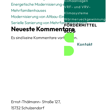
Klimaanlagen
Energetische Modernisierung eines
VRF- und VRV-
Mehrfamilienhauses
Klimasysteme
Modernisierung von Altbau-Einfamilienhäusern
Wärmerueckgewinnung
Serielle Sanierung von Mehrfamilienhäusern
FÖRDERMITTEL
Neueste Kommentare
BLOG
Es sind keine Kommentare vorhanden.
Kontakt
Ernst-Thälmann- Straße 127,
15732 Schulzendorf