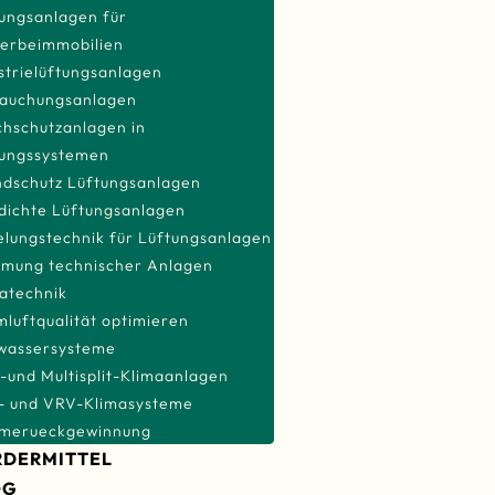
ungsanlagen für
SMART BUILDING
erbeimmobilien
TECHNOLOGIEN
strie­lüftungsanlagen
LÜFTUNGS- & KLIMATECH
rauchungsanlagen
hschutzanlagen in
LÜFTUNGSTECHNIK
tungssystemen
LÜFTUNGSANLAGEN F
ndschutz Lüftungsanlagen
WOHNGEBÄUDE
dichte Lüftungsanlagen
lungstechnik für Lüftungsanlagen
LÜFTUNGSANLAGEN F
mung technischer Anlagen
GEWERBEIMMOBILIEN
atechnik
INDUSTRIE­
luftqualität optimieren
LÜFTUNGSANLAGEN
twassersysteme
ENTRAUCHUNGSANLA
t-und Multisplit-Klimaanlagen
RAUCHSCHUTZANLAGE
- und VRV-Klimasysteme
LÜFTUNGSSYSTEMEN
merueckgewinnung
RDERMITTEL
BRANDSCHUTZ
OG
LÜFTUNGSANLAGEN