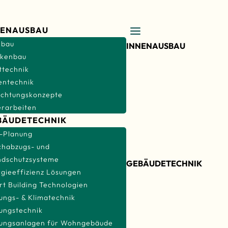
NENAUSBAU
kbau
INNENAUSBAU
ckenbau
RÜCKBAU
ttechnik
TROCKENBAU
entechnik
ichtungskonzepte
LICHTTECHNIK
erarbeiten
BODENTECHNIK
BÄUDETECHNIK
EINRICHTUNGSKONZEPTE
-Planung
MALERARBEITEN
chabzugs- und
ndschutzsysteme
GEBÄUDETECHNIK
gieeffizienz Lösungen
TGA-PLANUNG
t Building Technologien
ungs- & Klimatechnik
RAUCHABZUGS- UND
ungstechnik
BRANDSCHUTZSYSTEME
tungsanlagen für Wohngebäude
ENERGIEEFFIZIENZ LÖSU