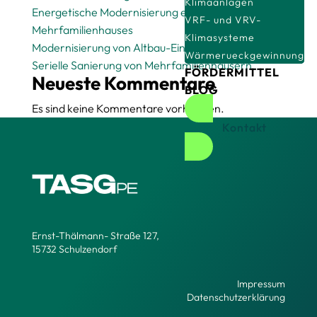
Klimaanlagen
Energetische Modernisierung eines
VRF- und VRV-
Mehrfamilienhauses
Klimasysteme
Modernisierung von Altbau-Einfamilienhäusern
Wärmerueckgewinnung
Serielle Sanierung von Mehrfamilienhäusern
FÖRDERMITTEL
Neueste Kommentare
BLOG
Es sind keine Kommentare vorhanden.
Kontakt
Ernst-Thälmann- Straße 127,
15732 Schulzendorf
Impressum
Datenschutzerklärung