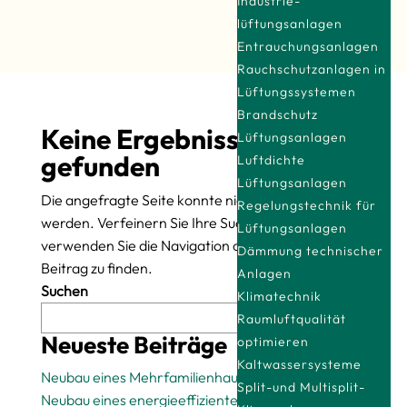
Industrie­
lüftungsanlagen
Entrauchungsanlagen
Rauchschutzanlagen in
Lüftungssystemen
Brandschutz
Keine Ergebnisse
Lüftungsanlagen
gefunden
Luftdichte
Lüftungsanlagen
Die angefragte Seite konnte nicht gefunden
Regelungstechnik für
werden. Verfeinern Sie Ihre Suche oder
Lüftungsanlagen
verwenden Sie die Navigation oben, um den
Dämmung technischer
Beitrag zu finden.
Anlagen
Suchen
Klimatechnik
Raumluftqualität
Suchen
Neueste Beiträge
optimieren
Kaltwassersysteme
Neubau eines Mehrfamilienhauses
Split-und Multisplit-
Neubau eines energieeffizienten Einfamilienhauses