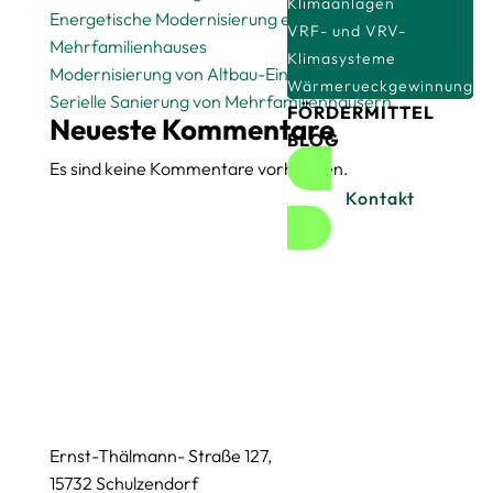
Klimaanlagen
Energetische Modernisierung eines
VRF- und VRV-
Mehrfamilienhauses
Klimasysteme
Modernisierung von Altbau-Einfamilienhäusern
Wärmerueckgewinnung
Serielle Sanierung von Mehrfamilienhäusern
FÖRDERMITTEL
Neueste Kommentare
BLOG
Es sind keine Kommentare vorhanden.
Kontakt
Ernst-Thälmann- Straße 127,
15732 Schulzendorf