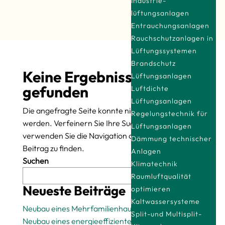
Industrie­
lüftungsanlagen
Entrauchungsanlagen
Rauchschutzanlagen in
Lüftungssystemen
Brandschutz
Keine Ergebnisse
Lüftungsanlagen
gefunden
Luftdichte
Lüftungsanlagen
Die angefragte Seite konnte nicht gefunden
Regelungstechnik für
werden. Verfeinern Sie Ihre Suche oder
Lüftungsanlagen
verwenden Sie die Navigation oben, um den
Dämmung technischer
Beitrag zu finden.
Anlagen
Suchen
Klimatechnik
Raumluftqualität
Suchen
Neueste Beiträge
optimieren
Kaltwassersysteme
Neubau eines Mehrfamilienhauses
Split-und Multisplit-
Neubau eines energieeffizienten Einfamilienhauses