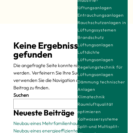
Industrie­
lüftungsanlagen
Entrauchungsanlagen
Rauchschutzanlagen in
Lüftungssystemen
Brandschutz
Keine Ergebnisse
Lüftungsanlagen
gefunden
Luftdichte
Lüftungsanlagen
Die angefragte Seite konnte nicht gefunden
Regelungstechnik für
werden. Verfeinern Sie Ihre Suche oder
Lüftungsanlagen
verwenden Sie die Navigation oben, um den
Dämmung technischer
Beitrag zu finden.
Anlagen
Suchen
Klimatechnik
Raumluftqualität
Suchen
Neueste Beiträge
optimieren
Kaltwassersysteme
Neubau eines Mehrfamilienhauses
Split-und Multisplit-
Neubau eines energieeffizienten Einfamilienhauses