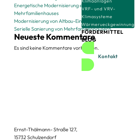
Klimaanlagen
Energetische Modernisierung eines
VRF- und VRV-
Mehrfamilienhauses
Klimasysteme
Modernisierung von Altbau-Einfamilienhäusern
Wärmerueckgewinnung
Serielle Sanierung von Mehrfamilienhäusern
FÖRDERMITTEL
Neueste Kommentare
BLOG
Es sind keine Kommentare vorhanden.
Kontakt
Ernst-Thälmann- Straße 127,
15732 Schulzendorf