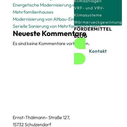
Klimaanlagen
Energetische Modernisierung eines
VRF- und VRV-
Mehrfamilienhauses
Klimasysteme
Modernisierung von Altbau-Einfamilienhäusern
Wärmerueckgewinnung
Serielle Sanierung von Mehrfamilienhäusern
FÖRDERMITTEL
Neueste Kommentare
BLOG
Es sind keine Kommentare vorhanden.
Kontakt
Ernst-Thälmann- Straße 127,
15732 Schulzendorf