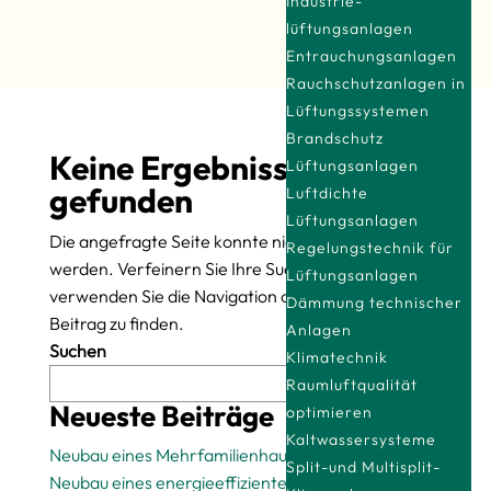
Industrie­
lüftungsanlagen
Entrauchungsanlagen
Rauchschutzanlagen in
Lüftungssystemen
Brandschutz
Keine Ergebnisse
Lüftungsanlagen
gefunden
Luftdichte
Lüftungsanlagen
Die angefragte Seite konnte nicht gefunden
Regelungstechnik für
werden. Verfeinern Sie Ihre Suche oder
Lüftungsanlagen
verwenden Sie die Navigation oben, um den
Dämmung technischer
Beitrag zu finden.
Anlagen
Suchen
Klimatechnik
Raumluftqualität
Suchen
Neueste Beiträge
optimieren
Kaltwassersysteme
Neubau eines Mehrfamilienhauses
Split-und Multisplit-
Neubau eines energieeffizienten Einfamilienhauses