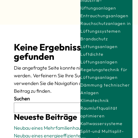
Industrie­
lüftungsanlagen
Entrauchungsanlagen
Rauchschutzanlagen in
Lüftungssystemen
Brandschutz
Keine Ergebnisse
Lüftungsanlagen
gefunden
Luftdichte
Lüftungsanlagen
Die angefragte Seite konnte nicht gefunden
Regelungstechnik für
werden. Verfeinern Sie Ihre Suche oder
Lüftungsanlagen
verwenden Sie die Navigation oben, um den
Dämmung technischer
Beitrag zu finden.
Anlagen
Suchen
Klimatechnik
Raumluftqualität
Suchen
Neueste Beiträge
optimieren
Kaltwassersysteme
Neubau eines Mehrfamilienhauses
Split-und Multisplit-
Neubau eines energieeffizienten Einfamilienhauses