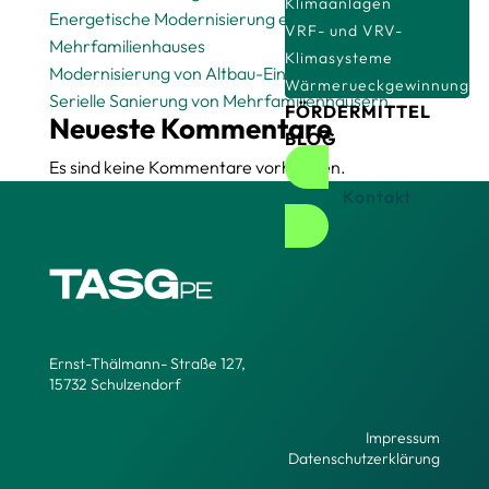
Klimaanlagen
Energetische Modernisierung eines
VRF- und VRV-
Mehrfamilienhauses
Klimasysteme
Modernisierung von Altbau-Einfamilienhäusern
Wärmerueckgewinnung
Serielle Sanierung von Mehrfamilienhäusern
FÖRDERMITTEL
Neueste Kommentare
BLOG
Es sind keine Kommentare vorhanden.
Kontakt
Ernst-Thälmann- Straße 127,
15732 Schulzendorf
Impressum
Datenschutzerklärung