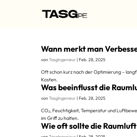
Wann merkt man Verbess
von
TasgIngenieur
|
Feb. 28, 2025
Oft schon kurz nach der Optimierung – langfr
Kosten.
Was beeinflusst die Rauml
von
TasgIngenieur
|
Feb. 28, 2025
CO₂, Feuchtigkeit, Temperatur und Luftbewe
im Griff zu halten.
Wie oft sollte die Raumluf
von
TasgIngenieur
|
Feb. 28, 2025