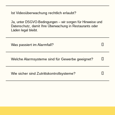
n
i
c
h
Ist Videoüberwachung rechtlich erlaubt?
t
a
Ja, unter DSGVO-Bedingungen – wir sorgen für Hinweise und
u
Datenschutz, damit Ihre Überwachung in Restaurants oder
s
Läden legal bleibt.
g
e
f
ü

Was passiert im Alarmfall?
l
l
t

w
Welche Alarmsysteme sind für Gewerbe geeignet?
e
r
d

Wie sicher sind Zutrittskontrollsysteme?
e
n