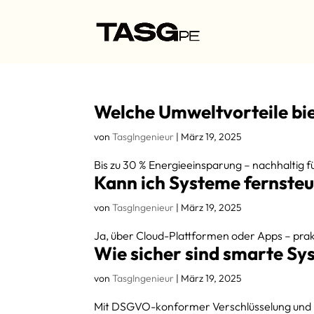
Welche Umweltvorteile bie
von
TasgIngenieur
|
März 19, 2025
Bis zu 30 % Energieeinsparung – nachhaltig 
Kann ich Systeme fernste
von
TasgIngenieur
|
März 19, 2025
Ja, über Cloud-Plattformen oder Apps – pra
Wie sicher sind smarte S
von
TasgIngenieur
|
März 19, 2025
Mit DSGVO-konformer Verschlüsselung und r